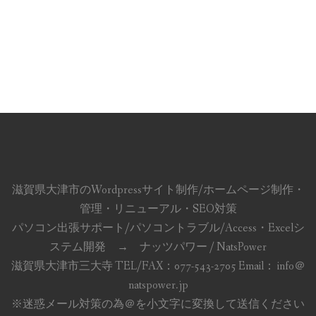
滋賀県大津市のWordpressサイト制作/ホームページ制作・
管理・リニューアル・SEO対策
パソコン出張サポート/パソコントラブル/Access・Excelシ
ステム開発 → ナッツパワー / NatsPower
滋賀県大津市三大寺 TEL/FAX：077-543-2705 Email： info＠
natspower.jp
※迷惑メール対策の為＠を小文字に変換して送信ください